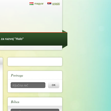
magyar
srpski
 za razvoj "Halo"
Pretraga
Bilten