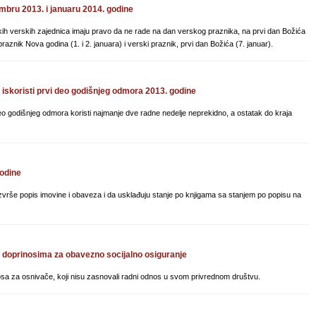
mbru 2013. i januaru 2014. godine
skih verskih zajednica imaju pravo da ne rade na dan verskog praznika, na prvi dan Božića
aznik Nova godina (1. i 2. januara) i verski praznik, prvi dan Božića (7. januar).
iskoristi prvi deo godišnjeg odmora 2013. godine
o godišnjeg odmora koristi najmanje dve radne nedelje neprekidno, a ostatak do kraja
godine
zvrše popis imovine i obaveza i da usklađuju stanje po knjigama sa stanjem po popisu na
doprinosima za obavezno socijalno osiguranje
osa za osnivače, koji nisu zasnovali radni odnos u svom privrednom društvu.