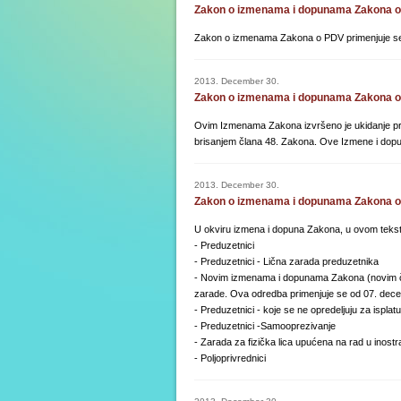
Zakon o izmenama i dopunama Zakona o 
Zakon o izmenama Zakona o PDV primenjuje se 
2013. December 30.
Zakon o izmenama i dopunama Zakona o p
Ovim Izmenama Zakona izvršeno je ukidanje pra
brisanjem člana 48. Zakona. Ove Izmene i dopu
2013. December 30.
Zakon o izmenama i dopunama Zakona o
U okviru izmena i dopuna Zakona, u ovom teks
- Preduzetnici
- Preduzetnici - Lična zarada preduzetnika
- Novim izmenama i dopunama Zakona (novim čla
zarade. Ova odredba primenjuje se od 07. dec
- Preduzetnici - koje se ne opredeljuju za isplat
- Preduzetnici -Samooprezivanje
- Zarada za fizička lica upućena na rad u inost
- Poljoprivrednici