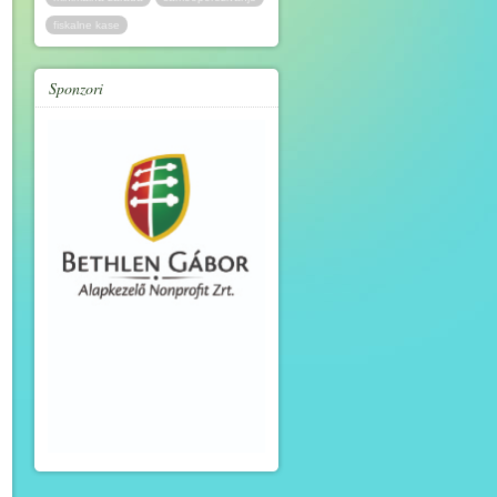
fiskalne kase
Sponzori