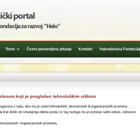
Teme
Često postavljana pitanja
Kontakt
Vojvođanska Fondacija
slenom koji je proglašen tehnološkim viškom
ugovora o radu, ako mu je usled tehnoloških, ekonomskih ili organizacionih promena
 ili je došlo do smanjenja obima posla i iz tog razloga mu je prestao radni odnos, odnosno
ekonomskih i organizacionih promena.