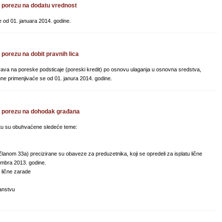
porezu na dodatu vrednost
od 01. januara 2014. godine.
orezu na dobit pravnih lica
va na poreske podsticaje (poreski kredit) po osnovu ulaganja u osnovna sredstva,
ne primenjivaće se od 01. janura 2014. godine.
 porezu na dohodak građana
tu su obuhvaćene sledeće teme:
nom 33a) precizirane su obaveze za preduzetnika, koji se opredeli za isplatu lične
embra 2013. godine.
u lične zarade
ranstvu