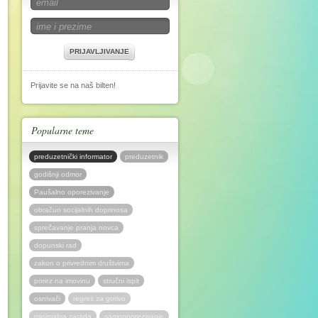
PRIJAVLJIVANJE
Prijavite se na naš bilten!
Popularne teme
preduzetnički informator
preduzetnik
godišnji odmor
Paušalno oporezivanje
obračun socijalnih doprinosa
sprečavanje pranja novca
dopunski rad
zakon o privrednim društvima
porez na imovinu
stručni ispit
osnivači
regres za gorivo
minimalna zarada
samooporezivanje