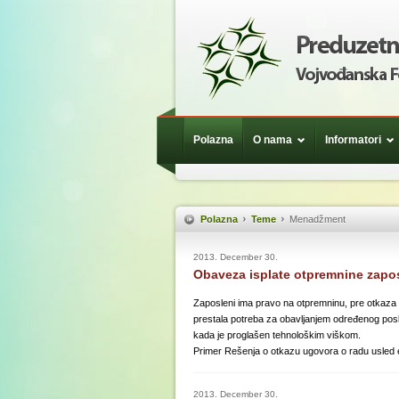
Polazna
O nama
Informatori
Polazna
Teme
Menadžment
2013. December 30.
Obaveza isplate otpremnine zapo
Zaposleni ima pravo na otpremninu, pre otkaza 
prestala potreba za obavljanjem određenog posla
kada je proglašen tehnološkim viškom.
Primer Rešenja o otkazu ugovora o radu usled 
2013. December 30.