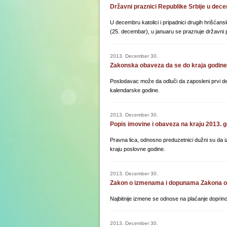
Državni praznici Republike Srbije u dece
U decembru katolici i pripadnici drugih hrišćan
(25. decembar), u januaru se praznuje državni pr
2013. December 30.
Zakonska obaveza da se do kraja godine 
Poslodavac može da odluči da zaposleni prvi de
kalendarske godine.
2013. December 30.
Popis imovine i obaveza na kraju 2013. 
Pravna lica, odnosno preduzetnici dužni su da i
kraju poslovne godine.
2013. December 30.
Zakon o izmenama i dopunama Zakona o 
Najbitnije izmene se odnose na plaćanje doprin
2013. December 30.