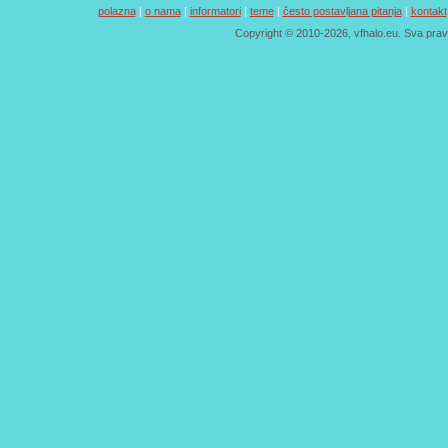
polazna
|
o nama
|
informatori
|
teme
|
često postavljana pitanja
|
kontakt
Copyright © 2010-2026, vfhalo.eu. Sva pra