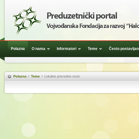
Polazna
O nama
Informatori
Teme
Često postavljan
Polazna
Teme
Lokalne privredne vesti