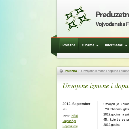
Polazna
O nama
Informatori
Polazna
Usvojene izmene i dopune zakon
Usvojene izmene i dop
2012. September
Usvojen je Zako
28.
“Službenom glasn
2012.godine, a pr
Izvor:
Háló
45., koje će se p
Vajdasági
2012.godine.
Fejlesztési