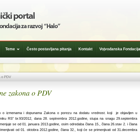
Teme
Često postavljana pitanja
Kontakt
Vojvođanska Fondacija
a o PDV
une zakona o PDV
n o izmenama i dopunama Zakona o porezu na dodatu vrednost. koji je objavljen u
iku RS” br.93/2012, dana 28. septrembra 2012.godine, stupa na snagu 29.septembra
imenjuje se od 01. januara 2013.godine, osim odredaba člana 15., člana 26.stav 2. i člana
rimenjivati od 01. oktobra 2012.godine, člana 32., koji će se primenjivati od 31.decembra