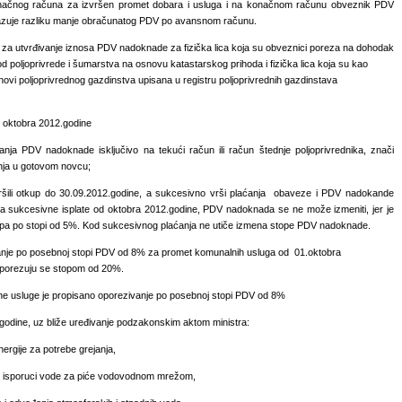
konačnog računa za izvršen promet dobara i usluga i na konačnom računu obveznik PDV
kazuje razliku manje obračunatog PDV po avansnom računu.
za utvrđivanje iznosa PDV nadoknade za fizička lica koja su obveznici poreza na dohodak
d poljoprivrede i šumarstva na osnovu katastarskog prihoda i fizička lica koja su kao
novi poljoprivrednog gazdinstva upisana u registru poljoprivrednih gazdinstava
 oktobra 2012.godine
ja PDV nadoknade isključivo na tekući račun ili račun štednje poljoprivrednika, znači
nja u gotovom novcu;
vršili otkup do 30.09.2012.godine, a sukcesivno vrši plaćanja obaveze i PDV nadokande
lja sukcesivne isplate od oktobra 2012.godine, PDV nadoknada se ne može izmeniti, jer je
upa po stopi od 5%. Kod sukcesivnog plaćanja ne utiče izmena stope PDV nadoknade.
anje po posebnoj stopi PDV od 8% za promet komunalnih usluga od 01.oktobra
oporezuju se stopom od 20%.
e usluge je propisano oporezivanje po posebnoj stopi PDV od 8%
godine, uz bliže uređivanje podzakonskim aktom ministra:
ergije za potrebe grejanja,
e isporuci vode za piće vodovodnom mrežom,