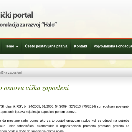
Teme
Često postavljana pitanja
Kontakt
Vojvođanska Fondacija
viška zaposleni
o osnovu viška zaposleni
l. glasnik RS", br. 24/2005, 61/2005, 54/2009 i 32/2013 i 75/2014) su regulisani postupak
zaposlenih i prava koja imaju zaposleni po tom osnovu.
da prestane radni odnos ako za to postoji opravdan razlog koji se odnosi na potrebe
ako usled tehnoloških, ekonomskih ili organizacionih promena prestane potreba za
enog posla ili dođe do smanjenja obima posla.