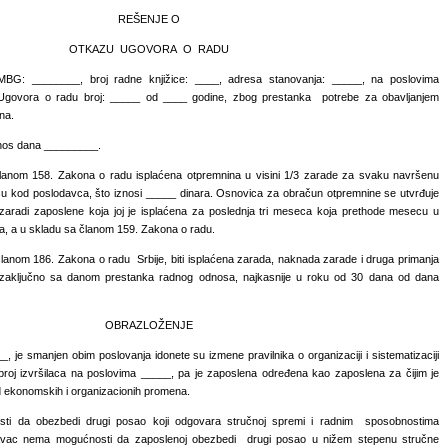
REŠENJE O
OTKAZU UGOVORA O RADU
BG: ________, broj radne knjižice: ____, adresa stanovanja: _____, na poslovima
Ugovora o radu broj: _____ od ____ godine, zbog prestanka potrebe za obavljanjem
na.
dnos dana _________.
članom 158. Zakona o radu isplaćena otpremnina u visini 1/3 zarade za svaku navršenu
u kod poslodavca, što iznosi _____ dinara. Osnovica za obračun otpremnine se utvrđuje
aradi zaposlene koja joj je isplaćena za poslednja tri meseca koja prethode mesecu u
a, a u skladu sa članom 159. Zakona o radu.
članom 186. Zakona o radu Srbije, biti isplaćena zarada, naknada zarade i druga primanja
a zaključno sa danom prestanka radnog odnosa, najkasnije u roku od 30 dana od dana
OBRAZLOŽENJE
je smanjen obim poslovanja idonete su izmene pravilnika o organizaciji i sistematizaciji
broj izvršilaca na poslovima _____, pa je zaposlena određena kao zaposlena za čijim je
d ekonomskih i organizacionih promena.
i da obezbedi drugi posao koji odgovara stručnoj spremi i radnim sposobnostima
avac nema mogućnosti da zaposlenoj obezbedi drugi posao u nižem stepenu stručne