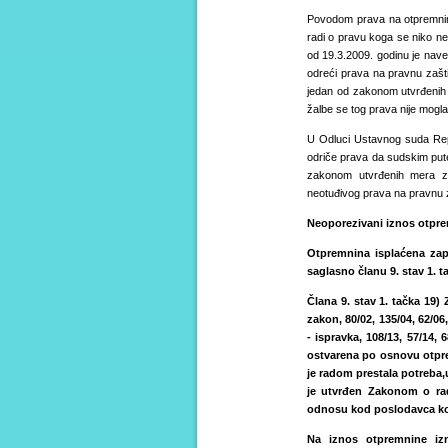
Povodom prava na otpremninu
radi o pravu koga se niko ne
od 19.3.2009. godinu je nav
odreći prava na pravnu zašt
jedan od zakonom utvrđenih 
žalbe se tog prava nije mogla
U Odluci Ustavnog suda Repu
odriče prava da sudskim put
zakonom utvrđenih mera zaš
neotuđivog prava na pravnu 
Neoporezivani iznos otpre
Otpremnina isplaćena zap
saglasno članu 9. stav 1. 
Č
lana 9. stav 1. tačka 19)
zakon, 80/02, 135/04, 62/06,
- ispravka, 108/13, 57/14, 
ostvarena po osnovu otpr
je radom prestala potreba,
je utvrđen
Zakonom o rad
odnosu kod poslodavca ko
Na iznos otpremnine i