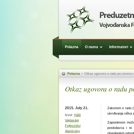
Polazna
O nama
Informatori
Polazna
Otkaz ugovora o radu po osnovu 
Otkaz ugovora o radu p
2015. July 21.
Zakonom o radu ("S
utvrđivanja viška 
Izvor:
Háló
Vajdasági
Zaposlenom može 
Fejlesztési
poslodavca i to 
Alapítvány
obavljanjem određ