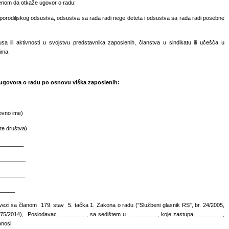
nom da otkaže ugovor o radu:
orodiljskog odsustva, odsustva sa rada radi nege deteta i odsustva sa rada radi posebne
sa ili aktivnosti u svojstvu predstavnika zaposlenih, članstva u sindikatu ili učešča u
ima.
 ugovora o radu po osnovu viška zaposlenih:
vno ime)
e društva)
_________
_________
__________
_____
zi sa članom 179. stav 5. tačka 1. Zakona o radu ("Službeni glasnik RS", br. 24/2005,
i 75/2014), Poslodavac _________, sa sedištem u _________, koje zastupa _________,
nosi: