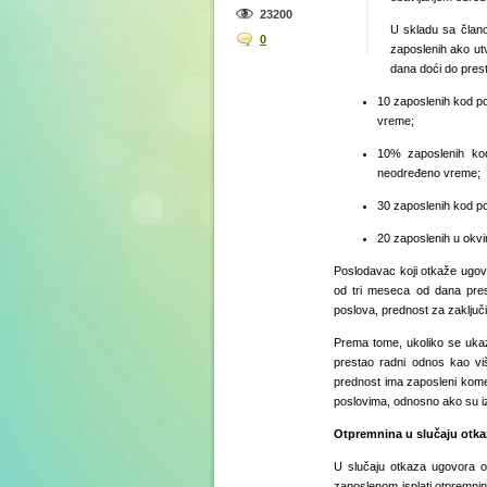
23200
U skladu sa član
0
zaposlenih ako ut
dana doći do pres
10 zaposlenih kod p
vreme;
10% zaposlenih ko
neodređeno vreme;
30 zaposlenih kod p
20 zaposlenih u okvi
Poslodavac koji otkaže ugov
od tri meseca od dana pres
poslova, prednost za zaključ
Prema tome, ukoliko se ukaz
prestao radni odnos kao vi
prednost ima zaposleni kome
poslovima, odnosno ako su iz
Otpremnina u slučaju otka
U slučaju otkaza ugovora o
zaposlenom isplati otpremnin