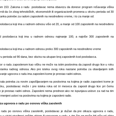
om 153. Zakona o radu poslodavac nema obavezu da donese program rešavanja viška
vrdi da će zbog tehnoloških, ekonomskih ili organizacionih promena u okviru perioda od 30
tanka potrebe za radom zaposlenih na neodređeno vreme, i to za manje od:
oslodavca koji ima u radnom odnosu više od 20, a manje od 100 zaposlenih na neodređeno
d poslodavca koji ima u radnom odnosu najmanje 100, a najviše 300 zaposlenih na
oslodavca koji ima u radnom odnosu preko 300 zaposlenih na neodređeno vreme
ru perioda od 90 dana, bez obzira na ukupan broj zaposlenih kod poslodavca.
or o radu zaposlenom kao višku ne može na istim poslovima da zaposli drugo lice u roku
tanka radnog odnosa. Ako pre isteka ovog roka nastane potreba za obavljanjem istih
ivanje ugovora o radu ima zaposleni kome je prestao radni odnos.
ala potreba za novim zapošljavanjem na poslovima na kojima je radio zaposleni kome je
šku, poslodavac može i pre isteka roka od tri meseca da zaposli drugo lice pri čemu
 je prestao radni odnos. Zaposleni nema prednost ako ne ispunjava uslove za rad na tim
menjeni uslovi na poslovima na kojima je zaposleni radio.
za ugovora o radu po osnovu viška zaoslenih
 radu po osnovu viška zaoslenih, poslodavac je dužan da pre otkaza ugovora o radu,
u u visini utvrđenoj opštim aktom ili ugovorom o radu, s tim što ne može biti niža od zbira