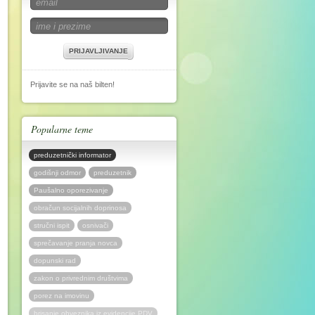
PRIJAVLJIVANJE
Prijavite se na naš bilten!
Popularne teme
preduzetnički informator
godišnji odmor
preduzetnik
Paušalno oporezivanje
obračun socijalnih doprinosa
stručni ispit
osnivači
sprečavanje pranja novca
dopunski rad
zakon o privrednim društvima
porez na imovinu
brisanje obveznika iz evidencije PDV