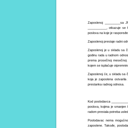
Zaposlenoj _________sa JM
___________, otkazuje se 
poslova na koje je raspoređe
Zaposlenoj prestaje radni o
Zaposlenoj je u skladu sa 
godinu rada u radnom odnos
prema prosečnoj mesečnoj z
kojem se isplaćuje otpremnin
Zaposlenoj će, u skladu sa 
koja je zaposlena ostvaril
prestanka radnog odnosa.
Kod poslodavca ___________, 
poslova, kojima je smanjen 
radom prestala potreba usle
Poslodavac nema mogućnost
zaposlene. Takođe, poslod