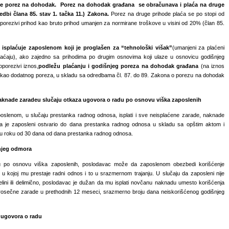
 se porez na dohodak.
P
orez na dohodak građana
se obračunava i plaća
na druge
dbi člana 85. stav 1. tačka 1
1.
) Zakona.
Porez na druge prihode plaća se po stopi od
porezivi prihod kao bruto prihod umanjen za normirane troškove u visini od 20% (član 85.
 isplaćuje zaposlenom koji je proglašen za “tehnološki višak”
(umanjeni za plaćeni
laćaju), ako zajedno sa prihodima po drugim osnovima koji ulaze u osnovicu godišnjeg
porezivi iznos,
podležu plaćanju i godišnjeg poreza na dohodak građana
(na iznos
 kao dodatnog poreza, u skladu sa odredbama čl. 87. do 89. Zakona o porezu na dohodak
naknade zarade
u slučaju otkaza ugovora o radu po osnovu viška zaposlenih
oslenom, u slučaju prestanka radnog odnosa, isplati i sve neisplaćene zarade, naknade
ja je zaposleni ostvario do dana prestanka radnog odnosa u skladu sa opštim aktom i
 u roku od 30 dana od dana prestanka radnog odnosa.
njeg odmora
 po osnovu viška zaposlenih, poslodavac može da zaposlenom obezbedi korišćenje
u kojoj mu prestaje radni odnos i to u srazmernom trajanju. U slučaju da zaposleni nije
celini ili delimično, poslodavac je dužan da mu isplati novčanu naknadu umesto korišćenja
prosečne zarade u prethodnih 12 meseci, srazmerno broju dana neiskorišćenog godišnjeg
 ugovora o radu