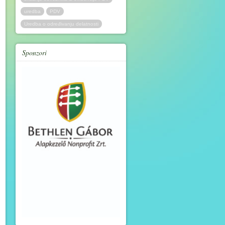
uredba
PDV
Uredba o određivanju delatnosti
Sponzori