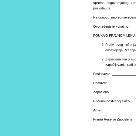
spreme odgovarajućeg zanim
poslodavca.
Na osnovu napred navedenog 
Ovo rešenje je konačno.
POUKA O PRAVNOM LEKU:
Protiv ovog rešen
dostavljanja Rešenj
Zaposlena ima pravo 
zapošljavanje, r
Poslodavac: ____________
Dostaviti:
Zaposlenoj
Računovodstvenoj službi
Ar
Primila Rešenje Zaposlena: