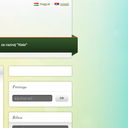
magyar
srpski
 za razvoj "Halo"
Pretraga
Bilten