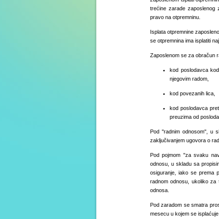
trećine zarade zaposlenog
pravo na otpremninu.
Isplata otpremnine zaposlen
se otpremnina ima isplatiti 
Zaposlenom se za obračun rad
kod poslodavca kod
njegovim radom,
kod povezanih lica,
kod poslodavca pre
preuzima od posloda
Pod ''radnim odnosom'', u 
zaključivanjem ugovora o ra
Pod pojmom "za svaku nav
odnosu, u skladu sa propisim
osiguranje, iako se prema p
radnom odnosu, ukoliko za 
odnosa.
Pod zaradom se smatra pros
mesecu u kojem se isplaćuje