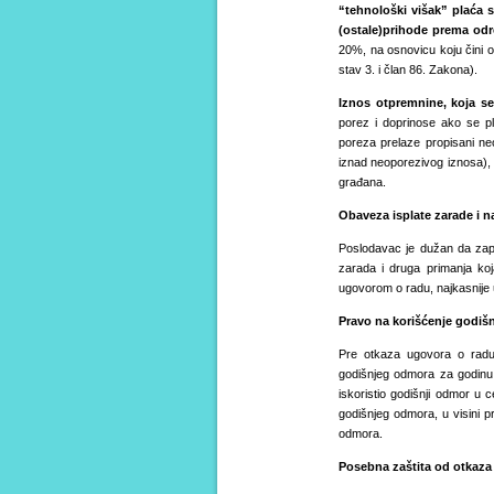
“tehnološki višak” plaća
(ostale)
prihode prema odre
20%, na osnovicu koju čini o
stav 3. i član 86. Zakona).
I
znos otpremnine, koja se
porez i doprinose ako se p
poreza prelaze propisani neo
iznad neoporezivog iznosa),
građana.
Obaveza isplate zarade i 
Poslodavac je dužan da zap
zarada i druga primanja ko
ugovorom o radu, najkasnije
Pravo na korišćenje godiš
Pre otkaza ugovora o radu
godišnjeg odmora za godinu 
iskoristio godišnji odmor u 
godišnjeg odmora, u visini 
odmora.
Posebna zaštita od otkaza