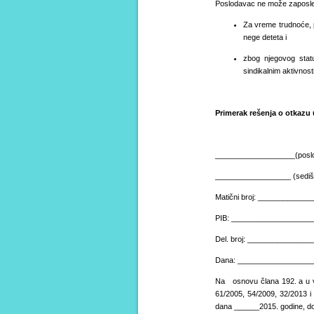
Poslodavac ne može zaposle
Za vreme trudnoće, p
nege deteta i
zbog njegovog statu
sindikalnim aktivnost
Primerak rešenja o otkazu
___________________(poslo
__________________ (sedišt
Matični broj: ____________
PIB: ___________________
Del. broj: ______________
Dana: __________________
Na osnovu člana 192. a u ve
61/2005, 54/2009, 32/2013 
dana ______2015. godine, do