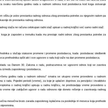
 za svaku navršenu godinu rada u radnom odnosu kod poslodavca kod koga ostvaruje
om višku je uslov prestanka radnog odnosa zbog prestanka potrebe za njegovim radom pa
najkasnije do prestanka radnog odnosa.
nog staža ne računa celokupan radni staž upisan u radnoj knjižici već samo radni staž:
 koga je zaposlen u trenutku kada mu prestaje radni odnos zbog prestanka potrebe za
thodnika u slučaju statusne promene i promene poslodavca, kada poslodavac sledbenik
vca prethodnika opšti akt i sve ugovore o radu koji važe na dan promene poslodavca.
skladu sa članom 30. Zakona o radu, podrazumeva se ugovorni odnos koji se zasniva
du između zaposlenog i poslodavca.
ršenu godinu rada u radnom odnosu" smatra se ukupno vreme provedeno u radnom
a o radu. Pojedini periodi (vreme), za koje je uplaćen doprinos za penzijsko i invalidsko
ropisima o radnoj knjižici upisuju u radnu knjižicu, ne predstavljaju vreme provedeno u
to vreme nije zaključen ugovor o radu odnosno nije doneto rešenje o zasnivanju radnog
ečna mesečna bruto zarada zaposlenog isplaćena za poslednja tri meseca koja prethode
 otpremnina.