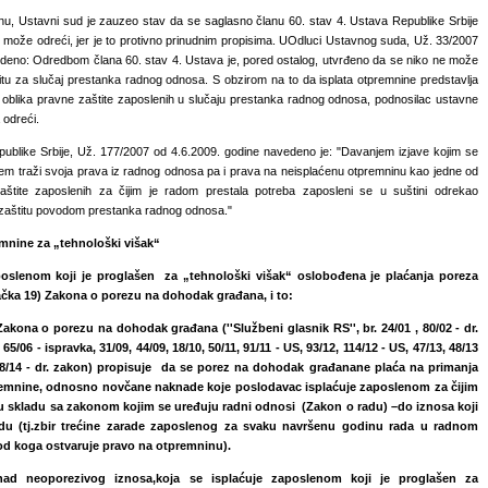
, Ustavni sud je zauzeo stav da se saglasno članu 60. stav 4. Ustava Republike Srbije
 može odreći, jer je to protivno prinudnim propisima. UOdluci Ustavnog suda, Už. 33/2007
edeno: Odredbom člana 60. stav 4. Ustava je, pored ostalog, utvrđeno da se niko ne može
itu za slučaj prestanka radnog odnosa. S obzirom na to da isplata otpremnine predstavlja
oblika pravne zaštite zaposlenih u slučaju prestanka radnog odnosa, podnosilac ustavne
 odreći.
blike Srbije, Už. 177/2007 od 4.6.2009. godine navedeno je: "Davanjem izjave kojim se
em traži svoja prava iz radnog odnosa pa i prava na neisplaćenu otpremninu kao jedne od
tite zaposlenih za čijim je radom prestala potreba zaposleni se u suštini odrekao
zaštitu povodom prestanka radnog odnosa."
mnine za „tehnološki višak“
oslenom koji je proglašen za „tehnološki višak“ oslobođena je plaćanja poreza
tačka 19) Zakona
o porezu na dohodak građana
, i to:
 Zakona o porezu na dohodak građana (''Službeni glasnik RS'', br. 24/01 , 80/02 - dr.
 65/06 - ispravka, 31/09, 44/09, 18/10, 50/11, 91/11 - US, 93/12, 114/12 - US, 47/13, 48/13
68/14 - dr. zakon) prop
isuje
da se porez na dohodak građana
ne plaća na primanja
emnine, odnosno novčane naknade koje poslodavac isplaćuje zaposlenom za čijim
u skladu sa zakonom kojim se uređuju radni odnosi
(Zakon o radu)
–
do iznosa koji
u (tj.zbir trećine zarade zaposlenog za svaku navršenu godinu rada u radnom
d koga ostvaruje pravo na otpremninu).
znad neoporezivog
iznosa,
koja se isplaćuje zaposlenom koji je proglašen za