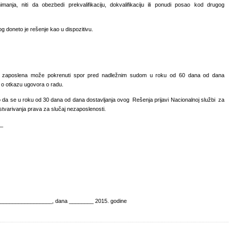
anja, niti da obezbedi prekvalifikaciju, dokvalifikaciju ili ponudi posao kod drugog
doneto je rešenje kao u dispozitivu.
ja zaposlena može pokrenuti spor pred nadležnim sudom u roku od 60 dana od dana
a o otkazu ugovora o radu.
da se u roku od 30 dana od dana dostavljanja ovog Rešenja prijavi Nacionalnoj službi za
adi ostvarivanja prava za slučaj nezaposlenosti.
__
hivi
 __________________, dana ________ 2015. godine