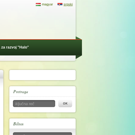
magyar
srpski
 za razvoj "Halo"
Pretraga
Bilten