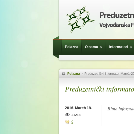
Polazna
O nama
Informatori
Polazna
Preduzetnički informator Mart/1-2
Preduzetnički informat
Bitne informac
2016. March 18.
21213
0