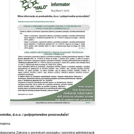
zetnike, d.o.o. i poljoprivredne proizvođače!
rmatora:
dopunama Zakona o poreskom postupku i poreskoj administraciji