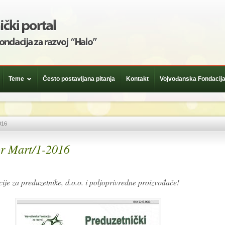
Teme
Često postavljana pitanja
Kontakt
Vojvođanska Fondacija
016
or Mart/1-2016
ije za preduzetnike, d.o.o. i poljoprivredne proizvođače!