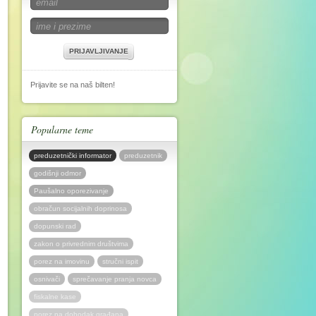
PRIJAVLJIVANJE
Prijavite se na naš bilten!
Popularne teme
preduzetnički informator
preduzetnik
godišnji odmor
Paušalno oporezivanje
obračun socijalnih doprinosa
dopunski rad
zakon o privrednim društvima
porez na imovinu
stručni ispit
osnivači
sprečavanje pranja novca
fiskalne kase
porez na dohodak građana