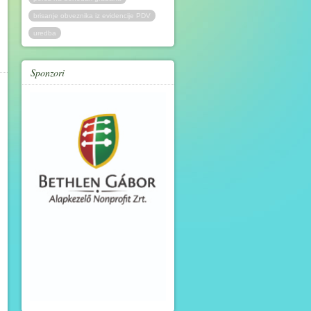
brisanje obveznika iz evidencije PDV
uredba
Sponzori