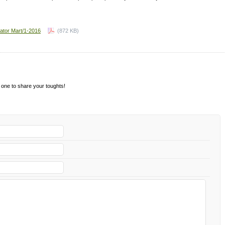
mator Mart/1-2016
(872 KB)
 one to share your toughts!