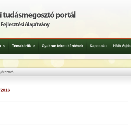
k
Témakörök
Gyakran feltett kérdések
Kapcsolat
Háló Vajda
ájékoztató
/2016