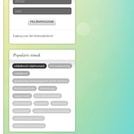
FELÍRATKOZOM
Íratkozzon fel hírlevelünkre!
Populáris témák
vállalkozói tájékoztató
évi szabadság
vállalkozó
gazdasági társaságokról szóló törvény
átalányadózás
szakvizsga
vagyonadó
szociális járulékok
pénzmosás
rendelet
önadózás
minimálbér
polgárok jövedelemadója
üzemanyagár-térítés
feltételes kamatleírás