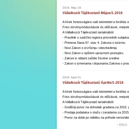
2016. May 19.
Vállalkozói Tájékoztató Május/1-2016
A hírek fontosságára való tekintettel a fordítás
Friss törvénymódosítások és előírások, melyek
A Vállalkozói Tájékoztató tartalmából:
- Pravilnik o sadržini registra privrednih subjeka
- Primena člana 67. stav 4. Zakona o turizmu
- Novi Zakon o izvršenju i obezbeđenju
- Novi Zakon o opštem upravnom postupku
- Zakoni iz oblasti zaštite životne sredine
- Zakon o izmenama i dopunama Zakona o pravu 
2016. April 21.
Vállalkozói Tájékoztató Április/1-2016
A hírek fontosságára való tekintettel a fordítás
Friss törvénymódosítások és előírások, melyek
A Vállalkozói Tájékoztató tartalmából:
- Godišnji porez na dohodak građana za 2015. 
- Predaja podataka o stažu i zaradama za 2015
- Porez na dobit po odbitku na prihode nereziden
‹ Előző