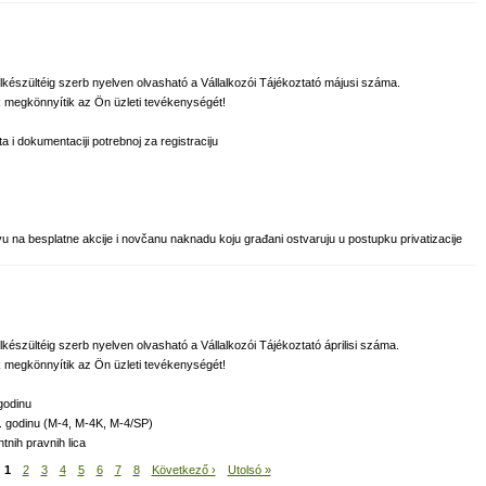
 elkészültéig szerb nyelven olvasható a Vállalkozói Tájékoztató májusi száma.
 megkönnyítik az Ön üzleti tevékenységét!
ta i dokumentaciji potrebnoj za registraciju
na besplatne akcije i novčanu naknadu koju građani ostvaruju u postupku privatizacije
 elkészültéig szerb nyelven olvasható a Vállalkozói Tájékoztató áprilisi száma.
 megkönnyítik az Ön üzleti tevékenységét!
godinu
. godinu (M-4, M-4K, M-4/SP)
tnih pravnih lica
1
2
3
4
5
6
7
8
Következő ›
Utolsó »