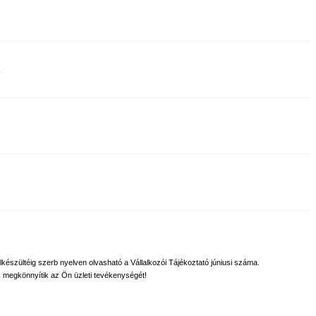
6
 elkészültéig szerb nyelven olvasható a Vállalkozói Tájékoztató júniusi száma.
 megkönnyítik az Ön üzleti tevékenységét!