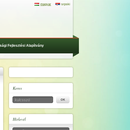
magyar
srpski
sági Fejlesztési Alapítvány
Keres
Hírlevél