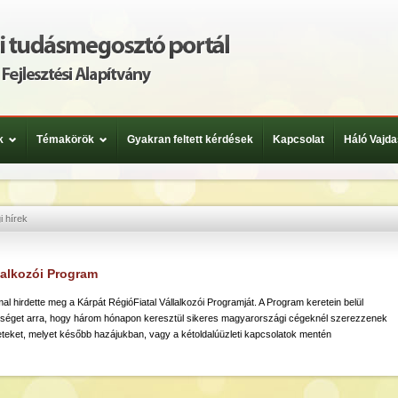
k
Témakörök
Gyakran feltett kérdések
Kapcsolat
Háló Vajda
i hírek
llalkozói Program
l hirdette meg a Kárpát RégióFiatal Vállalkozói Programját. A Program keretein belül
őséget arra, hogy három hónapon keresztül sikeres magyarországi cégeknél szerezzenek
reteket, melyet később hazájukban, vagy a kétoldalúüzleti kapcsolatok mentén