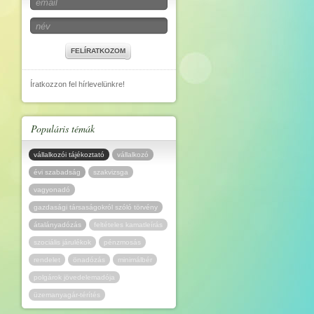
FELÍRATKOZOM
Íratkozzon fel hírlevelünkre!
Populáris témák
vállalkozói tájékoztató
vállalkozó
évi szabadság
szakvizsga
vagyonadó
gazdasági társaságokról szóló törvény
átalányadózás
feltételes kamatleírás
szociális járulékok
pénzmosás
rendelet
önadózás
minimálbér
polgárok jövedelemadója
üzemanyagár-térítés