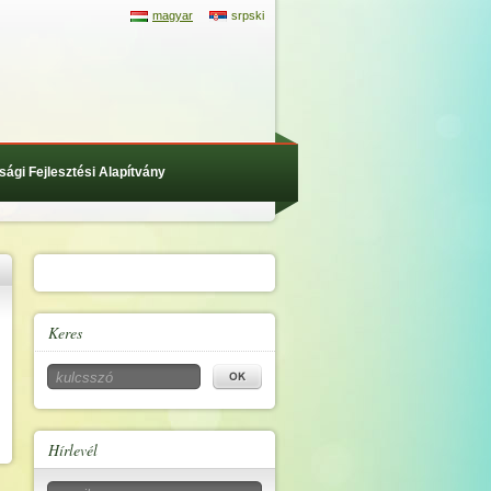
magyar
srpski
sági Fejlesztési Alapítvány
Keres
Hírlevél