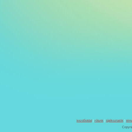
kezdőoldal
|
rólunk
|
tájékoztatók
|
tém
Copyri