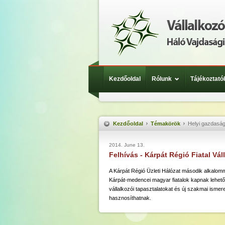
Kezdőoldal
Rólunk
Tájékoztató
Kezdőoldal
Témakörök
Helyi gazdaság
2014. June 13.
Felhívás - Kárpát Régió Fiatal Vá
A Kárpát Régió Üzleti Hálózat második alkalomma
Kárpát-medencei magyar fiatalok kapnak lehet
vállalkozói tapasztalatokat és új szakmai isme
hasznosíthatnak.