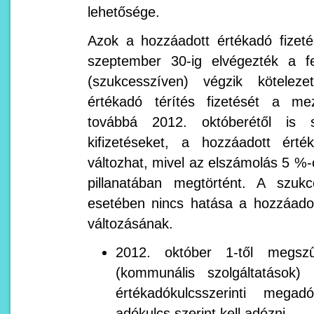
lehetősége.
Azok a hozzáadott értékadó fizeté
szeptember 30-ig elvégezték a fe
(szukcesszíven) végzik kötelez
értékadó térítés fizetését a me
továbbá 2012. októberétől is s
kifizetéseket, a hozzáadott ért
változhat, mivel az elszámolás 5 %-o
pillanatában megtörtént. A szukc
esetében nincs hatása a hozzáado
változásának.
2012. október 1-től megszű
(kommunális szolgáltatások
értékadókulcsszerinti mega
adókulcs szerint kell adózni.