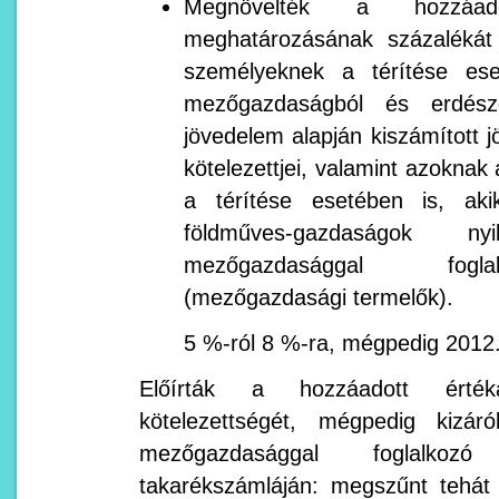
Megnövelték a hozzáad
meghatározásának százalékát
személyeknek a térítése ese
mezőgazdaságból és erdésze
jövedelem alapján kiszámított 
kötelezettjei, valamint azokna
a térítése esetében is, aki
földműves-gazdaságok nyil
mezőgazdasággal fogl
(mezőgazdasági termelők).
5 %-ról 8 %-ra, mégpedig 2012.
Előírták a hozzáadott értéka
kötelezettségét, mégpedig kizár
mezőgazdasággal foglalkoz
takarékszámláján: megszűnt tehát