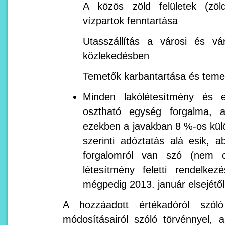
A közös zöld felületek (zöl
vízpartok fenntartása
Utasszállítás a városi és vár
közlekedésben
Temetők karbantartása és temet
Minden lakólétesítmény és e
osztható egység forgalma, a
ezekben a javakban 8 %-os kül
szerinti adóztatás alá esik,
forgalomról van szó (nem c
létesítmény feletti rendelkez
mégpedig 2013. január elsejétő
A hozzáadott értékadóról szóló
módosításairól szóló törvénnyel,