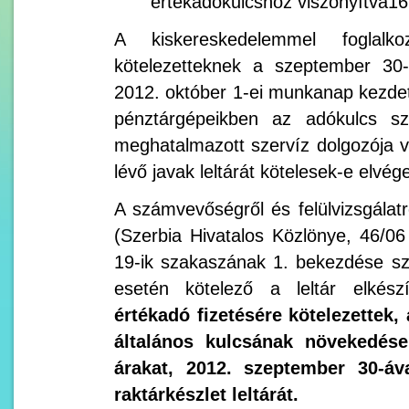
értékadókulcshoz viszonyítva1
A kiskereskedelemmel foglalk
kötelezetteknek a szeptember 30-
2012. október 1-ei munkanap kezdete
pénztárgépeikben az adókulcs s
meghatalmazott szervíz dolgozója vé
lévő javak leltárát kötelesek-e elvég
A számvevőségről és felülvizsgálatró
(Szerbia Hivatalos Közlönye, 46/0
19-ik szakaszának 1. bekezdése sze
esetén kötelező a leltár elkés
értékadó fizetésére kötelezettek,
általános kulcsának növekedése
árakat, 2012. szeptember 30-áva
raktárkészlet leltárát.