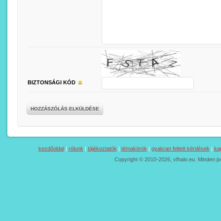
BIZTONSÁGI KÓD
HOZZÁSZÓLÁS ELKÜLDÉSE
kezdőoldal
|
rólunk
|
tájékoztatók
|
témakörök
|
gyakran feltett kérdések
|
ka
Copyright © 2010-2026, vfhalo.eu. Minden jo