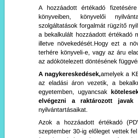
A hozzáadott értékadó fizetésére 
könyveiben, könyvelői nyilvá
szolgáltatások forgalmát rügzítő ny
a bekalkulált hozzáadott értékadó 
illetve növekedését.Hogy ezt a nö
terhére könyveli-e, vagy az áru ela
az adókötelezett döntésének függvé
A nagykereskedések,
amelyek a KE
az eladási áron vezetik, a bekalk
egyetemben, ugyancsak
kötelese
elvégezni a raktározott javak 
nyilvántartásaikat.
Azok a hozzáadott értékadó (PDV
szeptember 30-ig előleget vettek fel