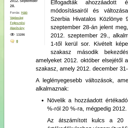
2012. September
Elfogadták ahozzáadott é
28.
módosításairól és változása
Forrás:
Háló
Szerbia Hivatalos Közlönye
Vajdasági
Fejlesztési
szeptember 28-án jelent meg
Alapítvány
2012. szeptember 29., alkal
13286
0
1-től kerül sor. Kivételt ké
szakasz második bekezdé
amelyeket 2012. október elsejétől a
szakasz, amely 2012. december 31-t
A leglényegesebb változások, ame
alkalmaznak:
Növelik a hozzáadott értékadó
%-ról 20 %-ra, mégpedig 2012. 
Az átszámított kulcs a 20 