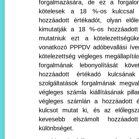
forgalmazására, de ez a forgal
kötelesek a 18 %-os kulccsal e
hozzáadott értékadót, olyan elől
kimutatják a 18 %-os hozzáadott 
mutatniuk ezt a kötelezettségü
vonatkozó PPPDV adóbevallási íven
kötelezettség végleges megállapítás
forgalmának lebonyolítását köv
hozzáadott értékadó kulcsána
szolgáltatások forgalmának megva
végleges számla kiállításának pil
végleges számlán a hozzáadott é
kulcsot mutat ki, és az előlegs
kevesebb elszámolt hozzáadott
különbséget.