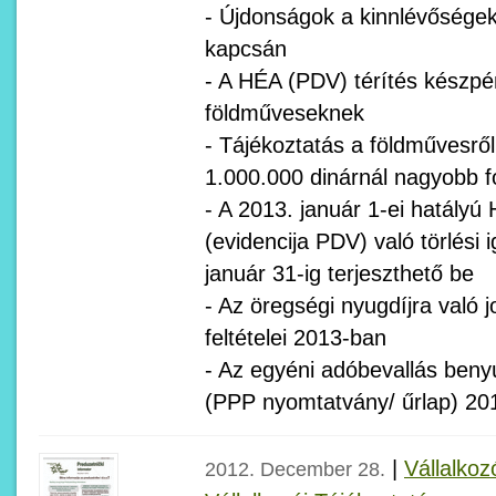
- Újdonságok a kinnlévőségek
kapcsán
- A HÉA (PDV) térítés készpé
földműveseknek
- Tájékoztatás a földművesrő
1.000.000 dinárnál nagyobb f
- A 2013. január 1-ei hatályú
(evidencija PDV) való törlési
január 31-ig terjeszthető be
- Az öregségi nyugdíjra való
feltételei 2013-ban
- Az egyéni adóbevallás beny
(PPP nyomtatvány/ űrlap) 20
|
Vállalkoz
2012. December 28.