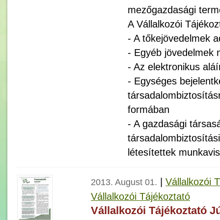
mezőgazdasági terme
A Vállalkozói Tájékoz
- A tőkejövedelmek a
- Egyéb jövedelmek
- Az elektronikus aláí
- Egységes bejelentk
társadalombiztosításr
formában
- A gazdasági társas
társadalombiztosítás
létesítettek munkavi
|
Vállalkozói 
2013. August 01.
Vállalkozói Tájékoztató
Vállalkozói Tájékoztató J