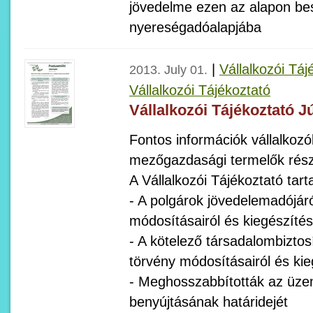
jövedelme ezen az alapon be
nyereségadóalapjába
|
Vállalkozói Táj
2013. July 01.
Vállalkozói Tájékoztató
Vállalkozói Tájékoztató J
Fontos információk vállalkozók
mezőgazdasági termelők rész
A Vállalkozói Tájékoztató tart
- A polgárok jövedelemadójáró
módosításairól és kiegészítés
- A kötelező társadalombiztosí
törvény módosításairól és kie
- Meghosszabbították az üze
benyújtásának határidejét