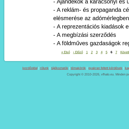
- Ajándékok a karácsonyi és 
- A reklám- és propaganda cél
elésmerése az adómérlegben
- A reprezentációs kiadások 
- A megbízási szerződés
- A földműves gazdaságok reg
« Első
‹ Előző
1
2
3
4
5
6
7
Követ
kezdőoldal
|
rólunk
|
tájékoztatók
|
témakörök
|
gyakran feltett kérdések
|
ka
Copyright © 2010-2026, vfhalo.eu. Minden jo