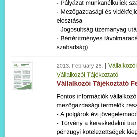
- Pályázat munkanélküliek s
- Mezőgazdasági és vidékfejl
elosztása
- Jogosultság üzemanyag utá
- Bértérítményes távolmaradá
szabadság)
|
Vállalkozó
2013. February 26.
Vállalkozói Tájékoztató
Vállalkozói Tájékoztató F
Fontos információk vállalkozók
mezőgazdasági termelők rész
- A polgárok évi jövegelemadó
- Törvény a kereskedelmi tra
pénzügyi kötelezettségek kieg