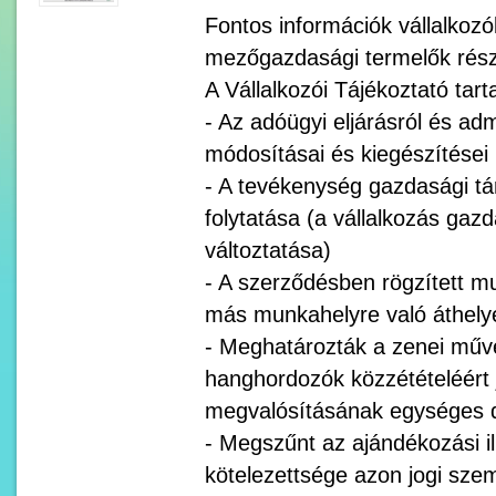
Fontos információk vállalkozók
mezőgazdasági termelők rész
A Vállalkozói Tájékoztató tart
- Az adóügyi eljárásról és adm
módosításai és kiegészítései
- A tevékenység gazdasági t
folytatása (a vállalkozás gaz
változtatása)
- A szerződésben rögzített mu
más munkahelyre való áthely
- Meghatározták a zenei műv
hanghordozók közzétételéért j
megvalósításának egységes d
- Megszűnt az ajándékozási il
kötelezettsége azon jogi sze