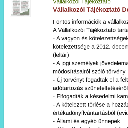
Vállalkozói Tájékoztató
Vállalkozói Tájékoztató 
Fontos információk a vállalko
A Vállalkozói Tájékoztató tart
- A vagyon és kötelezettsége
kötelezettsége a 2012. decemb
(leltár)
- A jogi személyek jövedelema
módosításairól szóló törvény
- Új törvényt fogadtak el a fe
adótartozás szüneteltetéséről
- Elfogadták a késedelmi kama
- A kötelezett törlése a hozzá
értékadónyílvántartásból (evi
- Állami és egyéb ünnepek