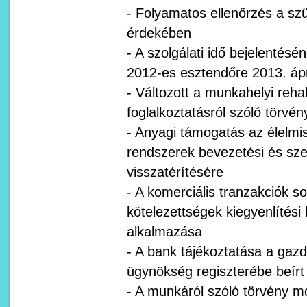
- Folyamatos ellenőrzés a sz
érdekében
- A szolgálati idő bejelentésé
2012-es esztendőre 2013. ápri
- Változott a munkahelyi rehab
foglalkoztatásról szóló törvén
- Anyagi támogatás az élelmi
rendszerek bevezetési és szer
visszatérítésére
- A komerciális tranzakciók s
kötelezettségek kiegyenlítési 
alkalmazása
- A bank tájékoztatása a gazd
ügynökség regiszterébe beírt
- A munkáról szóló törvény mó