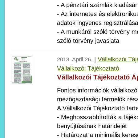
- A pénztári számlák kiadásán
- Az internetes és elektronik
adatok ingyenes regisztrálás
- A munkáról szóló törvény mó
szóló törvény javaslata
|
Vállalkozói Tá
2013. April 26.
Vállalkozói Tájékoztató
Vállalkozói Tájékoztató Áp
Fontos információk vállalkozók
mezőgazdasági termelők rész
A Vállalkozói Tájékoztató tart
- Meghosszabbították a tájék
benyújtásának határidejét
- Határozat a minimális keres