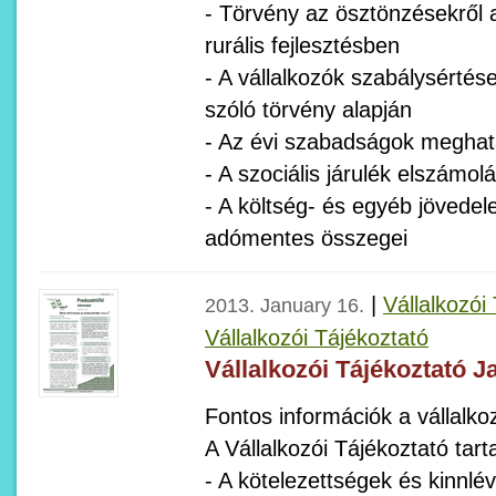
- Törvény az ösztönzésekről
rurális fejlesztésben
- A vállalkozók szabálysértés
szóló törvény alapján
- Az évi szabadságok megha
- A szociális járulék elszámol
- A költség- és egyéb jövede
adómentes összegei
|
Vállalkozói
2013. January 16.
Vállalkozói Tájékoztató
Vállalkozói Tájékoztató J
Fontos információk a vállalko
A Vállalkozói Tájékoztató tart
- A kötelezettségek és kinnlé