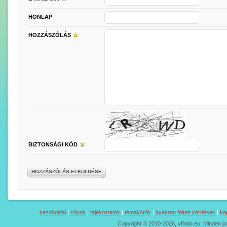
HONLAP
HOZZÁSZÓLÁS
BIZTONSÁGI KÓD
HOZZÁSZÓLÁS ELKÜLDÉSE
kezdőoldal
|
rólunk
|
tájékoztatók
|
témakörök
|
gyakran feltett kérdések
|
ka
Copyright © 2010-2026, vfhalo.eu. Minden jo