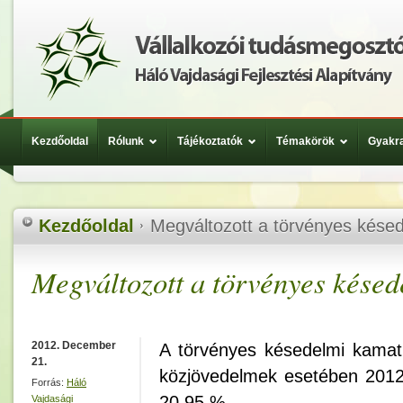
Kezdőoldal
Rólunk
Tájékoztatók
Témakörök
Gyakra
Kezdőoldal
Megváltozott a törvényes kése
Megváltozott a törvényes késed
2012. December
A törvényes késedelmi kamat 
21.
közjövedelmek esetében 2012
Forrás:
Háló
20,95 %.
Vajdasági