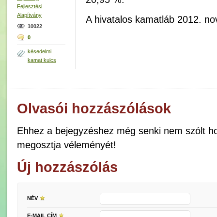
Fejlesztési
Alapítvány
A hivatalos kamatláb 2012. 
10022
0
késedelmi
kamat kulcs
Olvasói hozzászólások
Ehhez a bejegyzéshez még senki nem szólt ho
megosztja véleményét!
Új hozzászólás
NÉV
E-MAIL CÍM