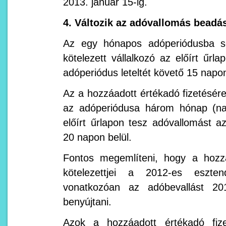
2013. január 15-ig.
4. Változik az adóvallomás beadá
Az egy hónapos adóperiódusba so
kötelezett vállalkozó az előírt űrl
adóperiódus leteltét követő 15 napon
Az a hozzáadott értékadó fizetésére 
az adóperiódusa három hónap (nap
előírt űrlapon tesz adóvallomást az
20 napon belül.
Fontos megemlíteni, hogy a hozzá
kötelezettjei a 2012-es eszten
vonatkozóan az adóbevallást 201
benyújtani.
Azok a hozzáadott értékadó fizet