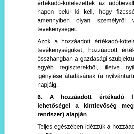
értékadó-kötelezettek az adóbeval
napon belül ki kell, hogy fizess
amennyiben olyan személyről 
tevékenységet.
Azok a hozzáadott értékadó-kötele
tevékenységüket, hozzáadott érté
összhangban a gazdasági szubjektumo
egyéb regiszterekből, illetve nyi
igénylése átadásának (a nyilvántartá
napjáig.
6. A hozzáadott értékadó fiz
lehetőségei a kintlevőség megfi
rendszer) alapján
Teljes egészében idézzük a hozzáado