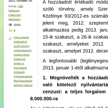
2012. October 29.
A hozzáadott értékadó módosí
Forrás:
Háló
szóló törvény, amely Szer
Vajdasági
Közlönye 93/2012-es számáb
Fejlesztési
Alapítvány
jelent meg, 2012. szeptemb
22411
alkalmazása pedig 2013. janu
0
15-ik szakaszt, a 26-ik szaka
A hozzáadott
értékadóról
szakaszt, amelyeket 2012. 
szóló törvény
szakaszt, amelyet 2012. dece
módosításai és
kiegészítései
,
Kötelezett
A legfontosabb (leglényeges
törlése a
2013. január 1-étől alkalmazna
hozzáadott
értékadói
nyilvántartásból
,
1.
Megnövelték a hozzáado
Mezőgazdasági
való kötelező nyilvántart
dolgozó státusa
cenzust: a teljes forgalom
8.000.000-ra