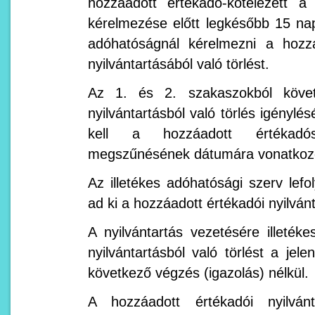
hozzáadott értékadó-kötelezett a 
kérelmezése előtt legkésőbb 15 napo
adóhatóságnál kérelmezni a hozzá
nyilvántartásából való törlést.
Az 1. és 2. szakaszokból követ
nyilvántartásból való törlés igénylé
kell a hozzáadott értékadó
megszűnésének dátumára vonatkozó
Az illetékes adóhatósági szerv lefol
ad ki a hozzáadott értékadói nyilvánt
A nyilvántartás vezetésére illeté
nyilvántartásból való törlést a jel
következő végzés (igazolás) nélkül.
A hozzáadott értékadói nyilvánt