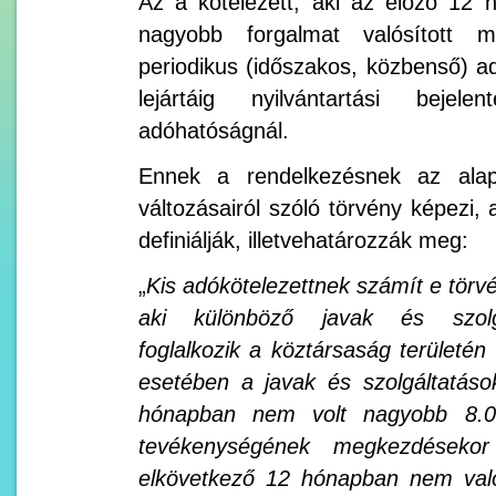
Az a kötelezett, aki az előző 12 
nagyobb forgalmat valósított 
periodikus (időszakos, közbenső) ad
lejártáig nyilvántartási bejel
adóhatóságnál.
Ennek a rendelkezésnek az alap
változásairól szóló törvény képezi,
definiálják, illetvehatározzák meg:
„
Kis adókötelezettnek számít e törv
aki különböző javak és szolgá
foglalkozik a köztársaság területén
esetében a javak és szolgáltatás
hónapban nem volt nagyobb 8.000
tevékenységének megkezdéseko
elkövetkező 12 hónapban nem való