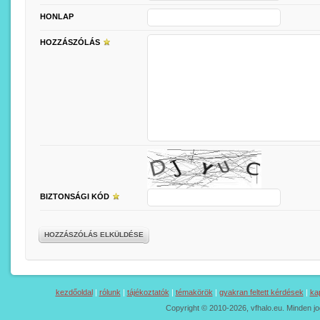
HONLAP
HOZZÁSZÓLÁS
BIZTONSÁGI KÓD
HOZZÁSZÓLÁS ELKÜLDÉSE
kezdőoldal
|
rólunk
|
tájékoztatók
|
témakörök
|
gyakran feltett kérdések
|
ka
Copyright © 2010-2026, vfhalo.eu. Minden jo