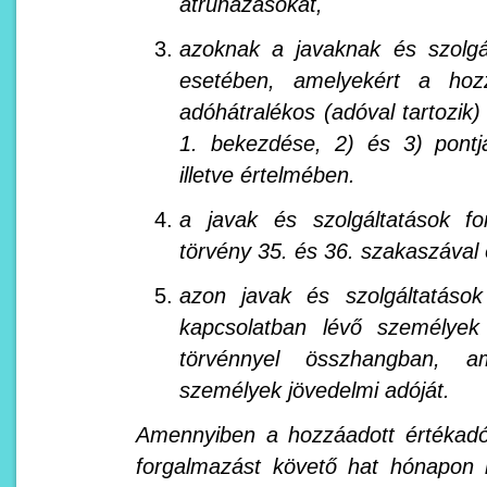
átruházásokat,
azoknak a javaknak és szolgá
esetében, amelyekért a hozz
adóhátralékos (adóval tartozik)
1. bekezdése, 2) és 3) pontj
illetve értelmében.
a javak és szolgáltatások f
törvény 35. és 36. szakaszával
azon javak és szolgáltatáso
kapcsolatban lévő személyek
törvénnyel összhangban, a
személyek jövedelmi adóját.
Amennyiben a hozzáadott értékadó
forgalmazást követő hat hónapon b