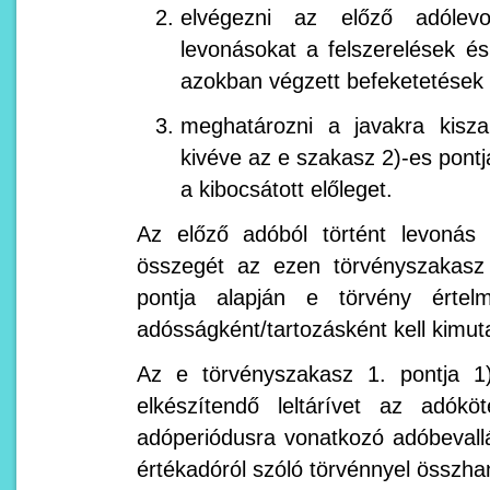
elvégezni az előző adólevo
levonásokat a felszerelések é
azokban végzett befeketetések t
meghatározni a javakra kisza
kivéve az e szakasz 2)-es pont
a kibocsátott előleget.
Az előző adóból történt levonás
összegét az ezen törvényszakasz
pontja alapján e törvény értel
adósságként/tartozásként kell kimut
Az e törvényszakasz 1. pontja 1
elkészítendő leltárívet az adóköt
adóperiódusra vonatkozó adóbevall
értékadóról szóló törvénnyel összhan