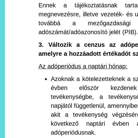
Ennek a tájékoztatásnak tart
megnevezésre, illetve vezeték- és 
továbbá a mezőgazdasági
adószámát/adóazonosító jelét (PIB)
3. Változik a cenzus az adópe
amelyre a hozzáadott értékadót s
Az adóperiódus a naptári hónap:
Azoknak a kötelezetteknek a sz
évben először kezdenek
tevékenységbe, a tevékenys
napjától függetlenül, amennyibe
akit a tevékenység végzésére
következő naptári évben 
adóperiódusnak.