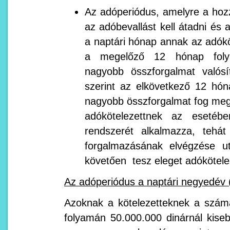
Az adóperiódus, amelyre a hoz
az adóbevallást kell átadni és 
a naptári hónap annak az adókö
a megelőző 12 hónap folya
nagyobb összforgalmat valósí
szerint az elkövetkező 12 hón
nagyobb összforgalmat fog meg
adókötelezettnek az esetébe
rendszerét alkalmazza, tehát
forgalmazásának elvégzése ut
követően tesz eleget adókötel
Az adóperiódus a naptári negyedév
Azoknak a kötelezetteknek a szám
folyamán 50.000.000 dinárnál kiseb