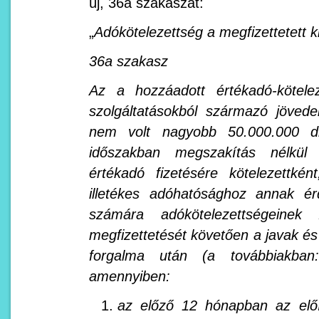
új, 36a szakaszát:
„
Adókötelezettség a megfizettetett 
36a szakasz
Az a hozzáadott értékadó-kötele
szolgáltatásokból származó jöve
nem volt nagyobb 50.000.000 di
időszakban megszakítás nélkül n
értékadó fizetésére kötelezettké
illetékes adóhatósághoz annak é
számára adókötelezettségeinek 
megfizettetését követően a javak és
forgalma után (a továbbiakban: 
amennyiben:
az előző 12 hónapban az előí