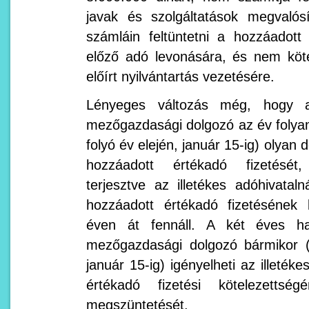
javak és szolgáltatások megvalósí
számláin feltüntetni a hozzáadott
előző adó levonására, és nem köt
előírt nyilvántartás vezetésére.
Lényeges változás még, hogy a k
mezőgazdasági dolgozó az év foly
folyó év elején, január 15-ig) olyan 
hozzáadott értékadó fizetését, 
terjesztve az illetékes adóhivata
hozzáadott értékadó fizetésének 
éven át fennáll. A két éves hat
mezőgazdasági dolgozó bármikor (
január 15-ig) igényelheti az illeték
értékadó fizetési kötelezettség
megszüntetését.