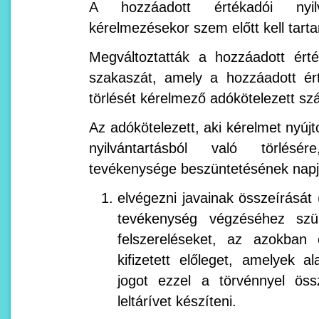
A hozzáadott értékadói nyilv
kérelmezésekor szem előtt kell tar
Megváltoztatták a hozzáadott érté
szakaszát, amely a hozzáadott ért
törlését kérelmező adókötelezett szá
Az adókötelezett, aki kérelmet nyújt
nyilvántartásból való törlésé
tevékenysége beszüntetésének napj
elvégezni javainak összeírását (
tevékenység végzéséhez szü
felszereléseket, az azokban 
kifizetett előleget, amelyek a
jogot ezzel a törvénnyel öss
leltárívet készíteni.