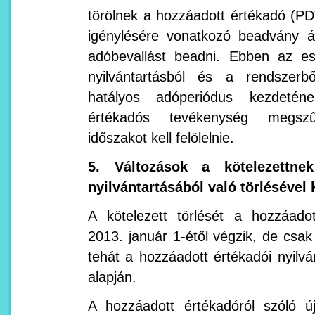
törölnek a hozzáadott értékadó (PDV
igénylésére vonatkozó beadvány á
adóbevallást beadni. Ebben az e
nyilvántartásból és a rendszerbő
hatályos adóperiódus kezdetén
értékadós tevékenység megszű
időszakot kell felölelnie.
5. Változások a kötelezettne
nyilvántartásából való törlésével
A kötelezett törlését a hozzáadot
2013. január 1-étől végzik, de csak
tehát a hozzáadott értékadói nyilván
alapján.
A hozzáadott értékadóról szóló ú