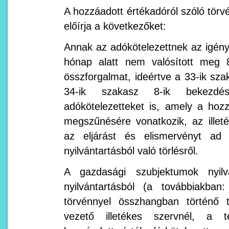
A hozzáadott értékadóról szóló törv
előírja a következőket:
Annak az adókötelezettnek az igényl
hónap alatt nem valósított meg 
összforgalmat, ideértve a 33-ik sz
34-ik szakasz 8-ik bekezdé
adókötelezetteket is, amely a hoz
megszűnésére vonatkozik, az illet
az eljárást és elismervényt ad 
nyilvántartásból való törlésről.
A gazdasági szubjektumok nyilvá
nyilvántartásból (a továbbiakban:
törvénnyel összhangban történő tö
vezető illetékes szervnél, a t