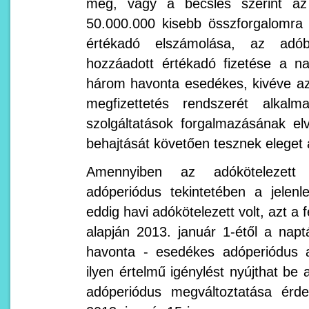
meg, vagy a becslés szerint az
50.000.000 kisebb összforgalomra
értékadó elszámolása, az adó
hozzáadott értékadó fizetése a n
három havonta esedékes, kivéve azo
megfizettetés rendszerét alkalm
szolgáltatások forgalmazásának el
behajtását követően tesznek eleget
Amennyiben az adókötelezet
adóperiódus tekintetében a jelenl
eddig havi adókötelezett volt, azt a 
alapján 2013. január 1-étől a nap
havonta - esedékes adóperiódus 
ilyen értelmű igénylést nyújthat be 
adóperiódus megváltoztatása érd