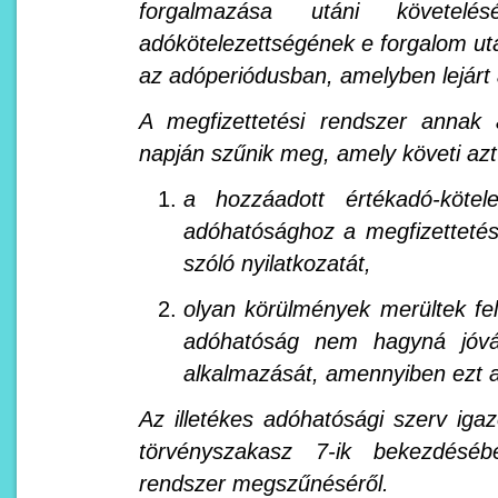
forgalmazása utáni követelését
adókötelezettségének e forgalom utá
az adóperiódusban, amelyben lejárt 
A megfizettetési rendszer annak
napján szűnik meg, amely követi az
a hozzáadott értékadó-kötelez
adóhatósághoz a megfizettetés
szóló nyilatkozatát,
olyan körülmények merültek fel
adóhatóság nem hagyná jóvá 
alkalmazását, amennyiben ezt a
Az illetékes adóhatósági szerv igaz
törvényszakasz 7-ik bekezdésébe
rendszer megszűnéséről.