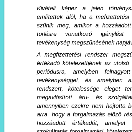
Kivételt képez a jelen törvény
említettek alól, ha a mefizetteté
szűnik meg, amikor a hozzáadott 
törlésre vonatkozó igénylést
tevékenység megszűnésének napjáva
A megfizettetési rendszer megsz
értékadó kötelezettjének az utolsó 
periódusra, amelyben felhagyot
tevékenységgel, és amelyben al
rendszert, kötelessége eleget te
megavlósított áru- és szolgálta
amennyiben ezekre nem hajtotta be
arra, hogy a forgalmazás előző rés
hozzáadott értékadót, amelyet
szolgáltatás-forgalmazási kötelezet