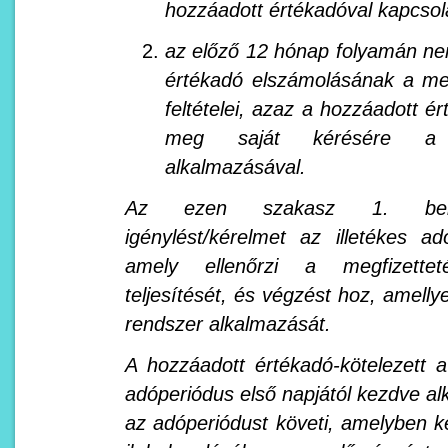
hozzáadott értékadóval kapcsol
az előző 12 hónap folyamán n
értékadó elszámolásának a megf
feltételei, azaz a hozzáadott 
meg saját kérésére a me
alkalmazásával.
Az ezen szakasz 1. beke
igénylést/kérelmet az illetékes ad
amely ellenőrzi a megfizetteté
teljesítését, és végzést hoz, amelly
rendszer alkalmazását.
A hozzáadott értékadó-kötelezett a
adóperiódus első napjától kezdve al
az adóperiódust követi, amelyben 