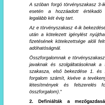
A szóban forgó törvényszakasz 3-
esetén a hozzáadott értékadó f
legalább két évig tart.
Az e törvényszakasz 4-ik bekezdéséb
után a kötelezett igénylést nyújt
fizetésének kötelezettsége alóli fe
adóhatóságnál.
Összforgalomnak e törvényszakasz
javaknak és szolgáltatásoknak a 
szakasza, első bekezdése 1. és 
forgalom számít, kivéve a tevéke
létesítmények és felszerelés f
összforgalom)
.”
2. Definiálták a mezőgazdas