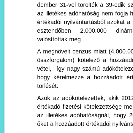
dember 31-vel törölték a 39-edik sz
az illetékes adóhatóság nem fogja hi
értékadói nyilvántartásból azokat a 
esztendőben 2.000.000 dinárn
valósítottak meg.
A megnövelt cenzus miatt (4.000.00
összforgalom) kötelező a hozzáado
vétel, így nagy számú adókötelezet
hogy kérelmezze a hozzáadott érté
törlését.
Azok az adókötelezettek, akik 201
értékadó fizetési kötelezettsége mel
az illetékes adóhatóságnál, hogy 20
őket a hozzáadott értékadói nyilvánt