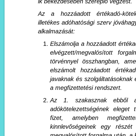
ik bekezdésében szereplő végzést.
Az a hozzáadott értékadó-kötel
illetékes adóhatósági szerv jóváhag
alkalmazását:
Elszámolja a hozzáadott értéka
elvégzett/megvalósított forgalm
törvénnyel összhangban, amely
elszámolt hozzáadott értéka
javaknak és szolgáltatásoknak 
a megfizettetési rendszert.
Az 1. szakasznak ebből a
adókötelezettségének eleget 
fizet, amelyben megfizettet
kinnlevőségeinek egy részét
megvalósított forgalma után, a