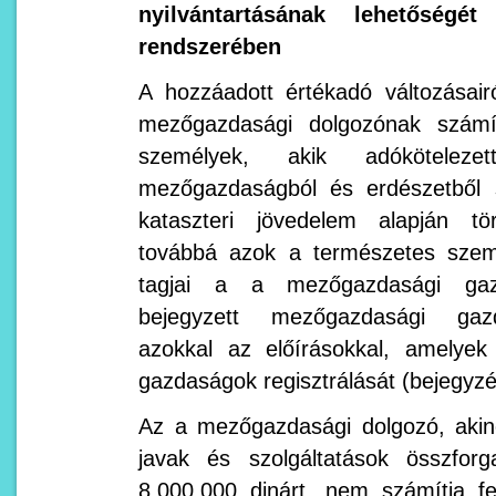
nyilvántartásának lehetőségé
rendszerében
A hozzáadott értékadó változásair
mezőgazdasági dolgozónak számí
személyek, akik adókötelez
mezőgazdaságból és erdészetből 
kataszteri jövedelem alapján tö
továbbá azok a természetes személ
tagjai a a mezőgazdasági gazd
bejegyzett mezőgazdasági gaz
azokkal az előírásokkal, amelye
gazdaságok regisztrálását (bejegyzé
Az a mezőgazdasági dolgozó, aki
javak és szolgáltatások összfo
8.000.000 dinárt, nem számítja f