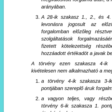
arányában.
A 28-ik szakasz 1., 2., és 4
levonásra jogosult az elő
forgalomban előzőleg résztve
szolgáltatások forgalmazásáé
fizetett kötelezettség részé
hozzáadott értékadót a javak b
A törvény ezen szakasza 4-ik 
kivételesen nem alkalmazható a megf
a törvény 4-ik szakasza 3-
pontjában szereplő áruk forgal
a vagyon teljes, vagy részb
törvény 6-ik szakasza 1. pont