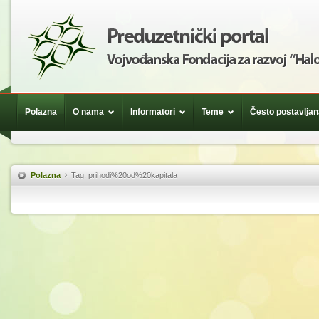
Polazna
O nama
Informatori
Teme
Često postavljan
Polazna
Tag: prihodi%20od%20kapitala