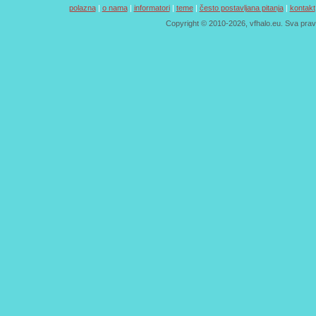
polazna
|
o nama
|
informatori
|
teme
|
često postavljana pitanja
|
kontakt
Copyright © 2010-2026, vfhalo.eu. Sva pra