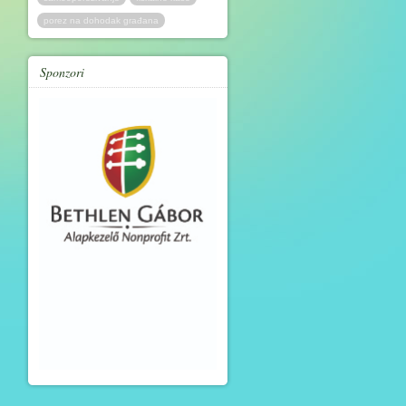
porez na dohodak građana
Sponzori