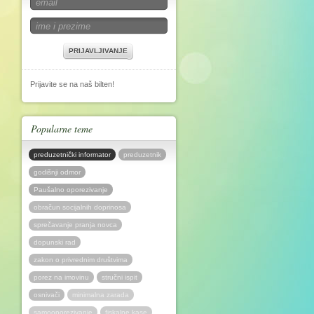
PRIJAVLJIVANJE
Prijavite se na naš bilten!
Popularne teme
preduzetnički informator
preduzetnik
godišnji odmor
Paušalno oporezivanje
obračun socijalnih doprinosa
sprečavanje pranja novca
dopunski rad
zakon o privrednim društvima
porez na imovinu
stručni ispit
osnivači
minimalna zarada
samooporezivanje
fiskalne kase