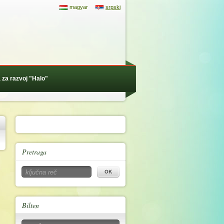
magyar
srpski
 za razvoj "Halo"
Pretraga
Bilten