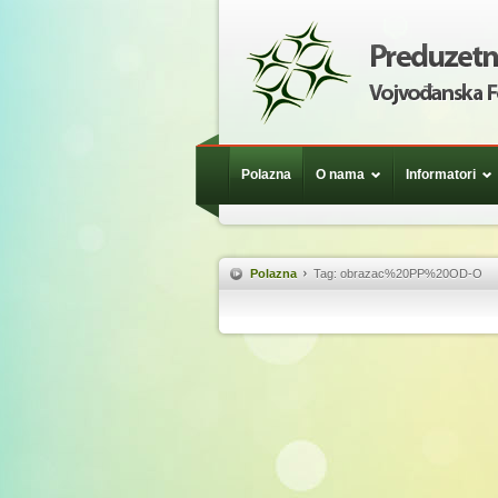
Polazna
O nama
Informatori
Polazna
Tag: obrazac%20PP%20OD-O